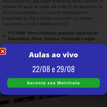
sexos, solteiros, que sejam brasileiros natos, tenham no
máximo 24 anos de idade até o dia 31 de dezembro de
2023 para ingresso no Curso de Graduação em
Engenharia do ITA e tenham concluído ou estejam
concluindo o Ensino Médio em 2022.
1ª ETAPA: Prova contendo questões objetivas de
Matemática, Física, Química, Português e Inglês
2ª ETAPA: Prova com questões dissertativas de
Matemática, Química, Física e uma Redação.
Aulas ao vivo
22/08 e 29/08
Garanta sua Matrícula